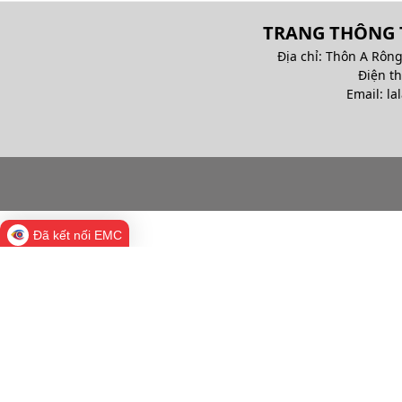
TRANG THÔNG T
Địa chỉ: Thôn A Rông
Điện t
Email: la
Đã kết nối EMC