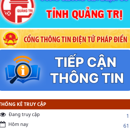
THỐNG KÊ TRUY CẬP
Đang truy cập
1
Hôm nay
61