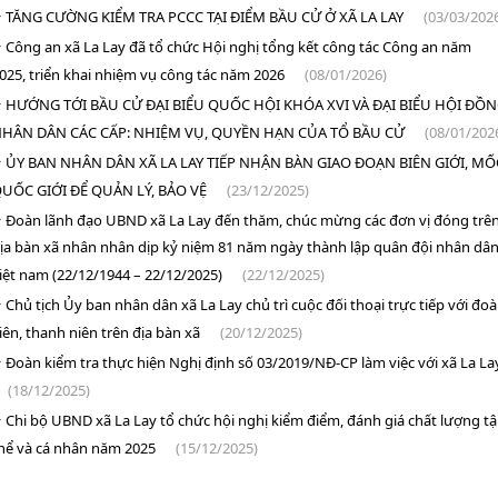
TĂNG CƯỜNG KIỂM TRA PCCC TẠI ĐIỂM BẦU CỬ Ở XÃ LA LAY
(03/03/202
Công an xã La Lay đã tổ chức Hội nghị tổng kết công tác Công an năm
025, triển khai nhiệm vụ công tác năm 2026
(08/01/2026)
HƯỚNG TỚI BẦU CỬ ĐẠI BIỂU QUỐC HỘI KHÓA XVI VÀ ĐẠI BIỂU HỘI ĐỒ
HÂN DÂN CÁC CẤP: NHIỆM VỤ, QUYỀN HẠN CỦA TỔ BẦU CỬ
(08/01/202
ỦY BAN NHÂN DÂN XÃ LA LAY TIẾP NHẬN BÀN GIAO ĐOẠN BIÊN GIỚI, MỐ
UỐC GIỚI ĐỂ QUẢN LÝ, BẢO VỆ
(23/12/2025)
Đoàn lãnh đạo UBND xã La Lay đến thăm, chúc mừng các đơn vị đóng trê
ịa bàn xã nhân nhân dịp kỷ niệm 81 năm ngày thành lập quân đội nhân dâ
iệt nam (22/12/1944 – 22/12/2025)
(22/12/2025)
Chủ tịch Ủy ban nhân dân xã La Lay chủ trì cuộc đối thoại trực tiếp với đo
iên, thanh niên trên địa bàn xã
(20/12/2025)
Đoàn kiểm tra thực hiện Nghị định số 03/2019/NĐ-CP làm việc với xã La La
(18/12/2025)
Chi bộ UBND xã La Lay tổ chức hội nghị kiểm điểm, đánh giá chất lượng t
hể và cá nhân năm 2025
(15/12/2025)