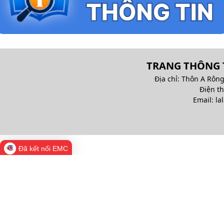
TRANG THÔNG T
Địa chỉ: Thôn A Rông
Điện t
Email: la
Đã kết nối EMC