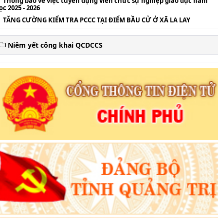
Thông báo về việc tuyển dụng viên chức sự nghiệp giáo dục năm
ọc 2025 - 2026
TĂNG CƯỜNG KIỂM TRA PCCC TẠI ĐIỂM BẦU CỬ Ở XÃ LA LAY
Niêm yết công khai QCDCCS