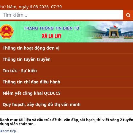
Cổng thông tin điện tử UBND xã La
Thứ Năm, ngày 6.08.2026, 07:39
Thông tin hoạt động đơn vị
Thông tin tuyên truyền
Tin tức - Sự kiện
Thông tin chỉ đạo điều hành
Niêm yết công khai QCDCCS
Quy hoạch, xây dựng đô thị văn minh
Danh mục tài liệu và cấu trúc đề thi vấn đáp, sát hạch, thi viết vòng 2 tuyể
dụng viên chức sự...
Xem tiếp...