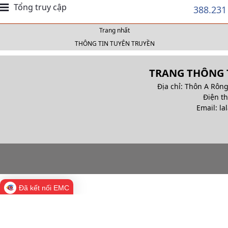
Tổng truy cập
388.231
Trang nhất
THÔNG TIN TUYÊN TRUYỀN
TRANG THÔNG T
Địa chỉ: Thôn A Rông
Điện t
Email: la
Đã kết nối EMC