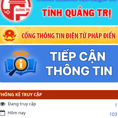
THỐNG KÊ TRUY CẬP
Đang truy cập
1
Hôm nay
103