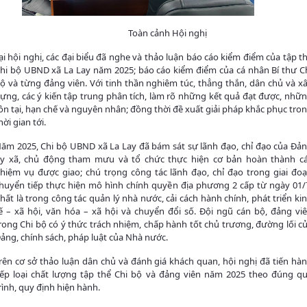
Toàn cảnh Hội nghị
ại hội nghị, các đại biểu đã nghe và thảo luận báo cáo kiểm điểm của tập t
hi bộ UBND xã La Lay năm 2025; báo cáo kiểm điểm của cá nhân Bí thư C
ộ và từng đảng viên. Với tinh thần nghiêm túc, thẳng thắn, dân chủ và x
ựng, các ý kiến tập trung phân tích, làm rõ những kết quả đạt được, nhữ
ồn tại, hạn chế và nguyên nhân; đồng thời đề xuất giải pháp khắc phục tro
hời gian tới.
ăm 2025, Chi bộ UBND xã La Lay đã bám sát sự lãnh đạo, chỉ đạo của Đả
y xã, chủ động tham mưu và tổ chức thực hiện cơ bản hoàn thành c
hiệm vụ được giao; chú trọng công tác lãnh đạo, chỉ đạo trong giai đo
huyển tiếp thực hiện mô hình chính quyền địa phương 2 cấp từ ngày 01/
hất là trong công tác quản lý nhà nước, cải cách hành chính, phát triển ki
ế – xã hội, văn hóa – xã hội và chuyển đổi số. Đội ngũ cán bộ, đảng vi
rong Chi bộ có ý thức trách nhiệm, chấp hành tốt chủ trương, đường lối c
ảng, chính sách, pháp luật của Nhà nước.
rên cơ sở thảo luận dân chủ và đánh giá khách quan, hội nghị đã tiến hà
ếp loại chất lượng tập thể Chi bộ và đảng viên năm 2025 theo đúng q
rình, quy định hiện hành.