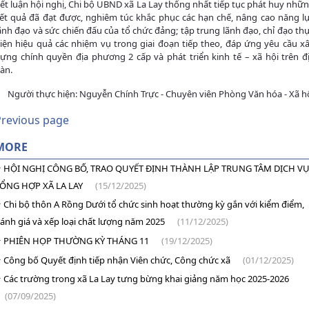
ết luận hội nghị, Chi bộ UBND xã La Lay thống nhất tiếp tục phát huy nhữ
ết quả đã đạt được, nghiêm túc khắc phục các hạn chế, nâng cao năng l
ãnh đạo và sức chiến đấu của tổ chức đảng; tập trung lãnh đạo, chỉ đạo th
iện hiệu quả các nhiệm vụ trong giai đoạn tiếp theo, đáp ứng yêu cầu x
ựng chính quyền địa phương 2 cấp và phát triển kinh tế – xã hội trên đ
àn.
Người thực hiện: Nguyễn Chính Trực - Chuyên viên Phòng Văn hóa - Xã h
Previous page
MORE
HỘI NGHỊ CÔNG BỐ, TRAO QUYẾT ĐỊNH THÀNH LẬP TRUNG TÂM DỊCH V
ỔNG HỢP XÃ LA LAY
(15/12/2025)
Chi bộ thôn A Rồng Dưới tổ chức sinh hoạt thường kỳ gắn với kiểm điểm,
ánh giá và xếp loại chất lượng năm 2025
(11/12/2025)
PHIÊN HỌP THƯỜNG KỲ THÁNG 11
(19/12/2025)
Công bố Quyết định tiếp nhận Viên chức, Công chức xã
(01/12/2025)
Các trường trong xã La Lay tưng bừng khai giảng năm học 2025-2026
(07/09/2025)