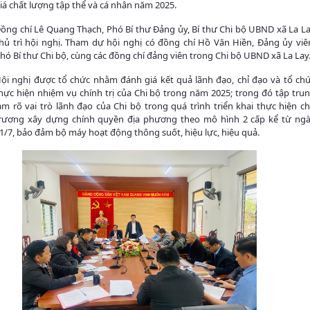
iá chất lượng tập thể và cá nhân năm 2025.
ồng chí Lê Quang Thạch, Phó Bí thư Đảng ủy, Bí thư Chi bộ UBND xã La L
hủ trì hội nghị. Tham dự hội nghị có đồng chí Hồ Văn Hiền, Đảng ủy viê
hó Bí thư Chi bộ, cùng các đồng chí đảng viên trong Chi bộ UBND xã La Lay
ội nghị được tổ chức nhằm đánh giá kết quả lãnh đạo, chỉ đạo và tổ ch
hực hiện nhiệm vụ chính trị của Chi bộ trong năm 2025; trong đó tập tru
àm rõ vai trò lãnh đạo của Chi bộ trong quá trình triển khai thực hiện c
rương xây dựng chính quyền địa phương theo mô hình 2 cấp kể từ ng
1/7, bảo đảm bộ máy hoạt động thông suốt, hiệu lực, hiệu quả.