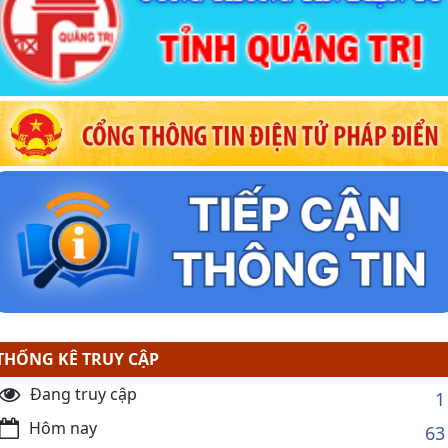
THỐNG KÊ TRUY CẬP
Đang truy cập
1
Hôm nay
63