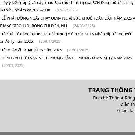
Lấy ý kiến góp ý vào dự thảo Báo cáo chính trị của BCH Đảng bộ xã La Lay
ần thứ I, nhiệm kỳ 2025-2030
(02/08/2025)
LỄ PHÁT ĐỘNG NGÀY CHẠY OLYMPIC VÌ SỨC KHOẺ TOÀN DÂN NĂM 2025 
Ế MẠC GIAO LƯU BÓNG CHUYỀN, NỮ
(24/03/2025)
Tổ chức lễ dâng hương tại đài tưởng niệm các AHLS Nhân dịp Tết nguyên
án Ất Tỵ năm 2025.
(29/01/2025)
Tết nhân ái - Xuân Ất Tỵ năm 2025
(29/01/2025)
ĐÊM GIAO LƯU VĂN NGHỆ MỪNG ĐẢNG – MỪNG XUÂN ẤT TỴ NĂM 2025
(29/01/2025)
TRANG THÔNG T
Địa chỉ: Thôn A Rông
Điện t
Email: la