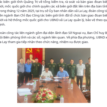
ác biên giới tỉnh Quảng Trị về tổng kiểm tra, rà soát và bàn giao đoạn bi
iới, mốc quốc giới cho chính quyền các xã biên giới đất liền trên địa bàn tỉn
rong tháng 12 năm 2025, tại trụ sở Ủy ban nhân dân xã La Lay, đoàn công t
iên ngành Ban Chỉ đạo Công tác biên giới tỉnh đã tổ chức bàn giao đoạn bi
iới và hệ thống mốc quốc giới cho UBND xã La Lay quản lý, bảo vệ theo q
ịnh.
oàn công tác liên ngành gồm đại diện lãnh đạo Sở Ngoại vụ, Ban Chỉ huy 
ội Biên phòng tỉnh và các sở, ngành liên quan. Về phía địa phương, UBND 
a Lay tham gia tiếp nhận theo chức năng, nhiệm vụ được giao.