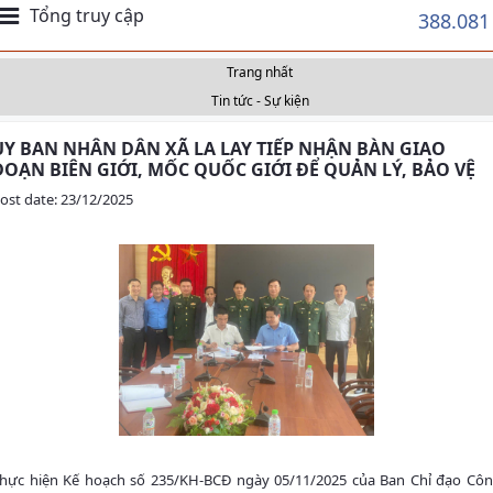
Tổng truy cập
388.081
Trang nhất
Tin tức - Sự kiện
ỦY BAN NHÂN DÂN XÃ LA LAY TIẾP NHẬN BÀN GIAO
ĐOẠN BIÊN GIỚI, MỐC QUỐC GIỚI ĐỂ QUẢN LÝ, BẢO VỆ
ost date: 23/12/2025
hực hiện Kế hoạch số 235/KH-BCĐ ngày 05/11/2025 của Ban Chỉ đạo Cô