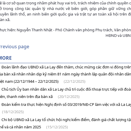
ệ là cơ sở quan trọng nhằm phát huy vai trò, trách nhiệm của chính quyền 
ở trong công tác quản lý nhà nước về biên giới, góp phần giữ vững c
uyền lãnh thổ, an ninh biên giới quốc gia và trật tự an toàn xã hội trên đ
àn xã.
hực hiện: Nguyễn Thanh Nhật - Phó Chánh văn phòng Phụ trách, Văn phò
HĐND và UB
Previous page
MORE
Đoàn lãnh đạo UBND xã La Lay đến thăm, chúc mừng các đơn vị đóng trê
ịa bàn xã nhân nhân dịp kỷ niệm 81 năm ngày thành lập quân đội nhân dâ
iệt nam (22/12/1944 – 22/12/2025)
(22/12/2025)
Chủ tịch Ủy ban nhân dân xã La Lay chủ trì cuộc đối thoại trực tiếp với đo
iên, thanh niên trên địa bàn xã
(20/12/2025)
Đoàn kiểm tra thực hiện Nghị định số 03/2019/NĐ-CP làm việc với xã La La
(18/12/2025)
Chi bộ UBND xã La Lay tổ chức hội nghị kiểm điểm, đánh giá chất lượng t
hể và cá nhân năm 2025
(15/12/2025)