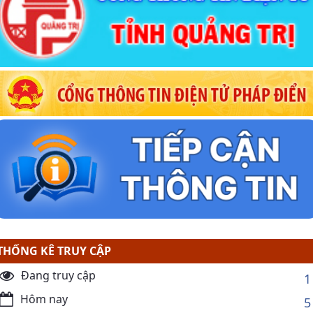
THỐNG KÊ TRUY CẬP
Đang truy cập
1
Hôm nay
5