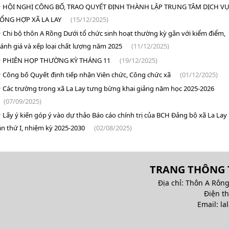
HỘI NGHỊ CÔNG BỐ, TRAO QUYẾT ĐỊNH THÀNH LẬP TRUNG TÂM DỊCH V
ỔNG HỢP XÃ LA LAY
(15/12/2025)
Chi bộ thôn A Rồng Dưới tổ chức sinh hoạt thường kỳ gắn với kiểm điểm,
ánh giá và xếp loại chất lượng năm 2025
(11/12/2025)
PHIÊN HỌP THƯỜNG KỲ THÁNG 11
(19/12/2025)
Công bố Quyết định tiếp nhận Viên chức, Công chức xã
(01/12/2025)
Các trường trong xã La Lay tưng bừng khai giảng năm học 2025-2026
(07/09/2025)
Lấy ý kiến góp ý vào dự thảo Báo cáo chính trị của BCH Đảng bộ xã La Lay
ần thứ I, nhiệm kỳ 2025-2030
(02/08/2025)
TRANG THÔNG T
Địa chỉ: Thôn A Rông
Điện t
Email: la