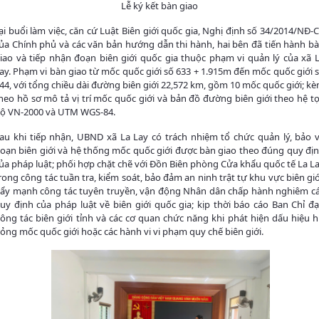
Lễ ký kết bàn giao
ại buổi làm việc, căn cứ Luật Biên giới quốc gia, Nghị định số 34/2014/NĐ-
ủa Chính phủ và các văn bản hướng dẫn thi hành, hai bên đã tiến hành b
iao và tiếp nhận đoạn biên giới quốc gia thuộc phạm vi quản lý của xã 
ay. Phạm vi bàn giao từ mốc quốc giới số 633 + 1.915m đến mốc quốc giới 
44, với tổng chiều dài đường biên giới 22,572 km, gồm 10 mốc quốc giới; k
heo hồ sơ mô tả vị trí mốc quốc giới và bản đồ đường biên giới theo hệ t
ộ VN-2000 và UTM WGS-84.
au khi tiếp nhận, UBND xã La Lay có trách nhiệm tổ chức quản lý, bảo 
oạn biên giới và hệ thống mốc quốc giới được bàn giao theo đúng quy đị
ủa pháp luật; phối hợp chặt chẽ với Đồn Biên phòng Cửa khẩu quốc tế La L
rong công tác tuần tra, kiểm soát, bảo đảm an ninh trật tự khu vực biên giớ
ẩy mạnh công tác tuyên truyền, vận động Nhân dân chấp hành nghiêm c
uy định của pháp luật về biên giới quốc gia; kịp thời báo cáo Ban Chỉ đ
ông tác biên giới tỉnh và các cơ quan chức năng khi phát hiện dấu hiệu 
ỏng mốc quốc giới hoặc các hành vi vi phạm quy chế biên giới.